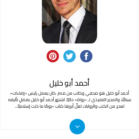
أحمد أبو خليل
أحمد أبو خليل هو صحفي وكاتب من مصر، كان يعمل رئيس «إضاءات»
سباقًا، والمدير التنفيذي لـ «رواة» حاليًا. اشتهر أحمد أبو خليل بفضلِ تأليفه
لعددٍ من الكتب والروايات لعلَّ أبرزها كتاب «يومًا ما كنت إسلاميًا
...