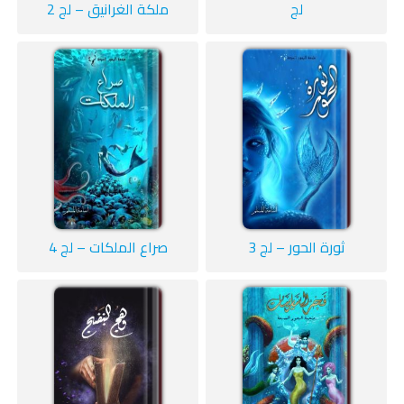
لج
ملكة الغرانيق – لج 2
ثورة الحور – لج 3
صراع الملكات – لج 4