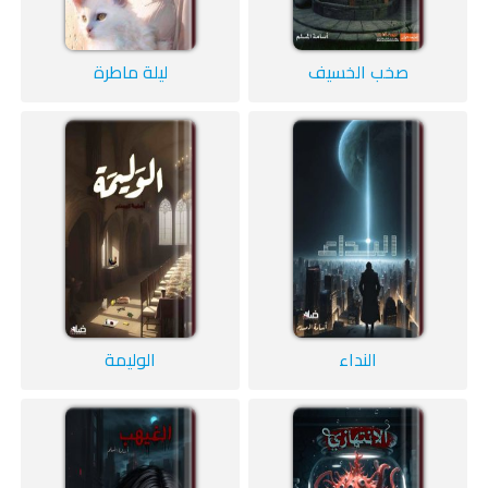
صخب الخسيف
ليلة ماطرة
النداء
الوليمة