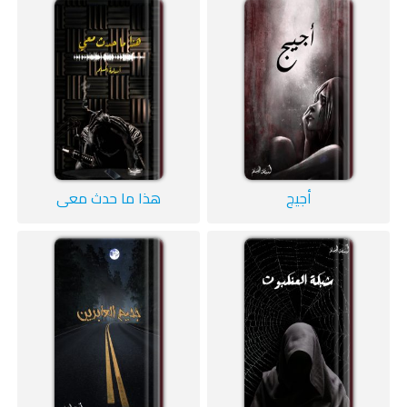
أجيج
هذا ما حدث معي