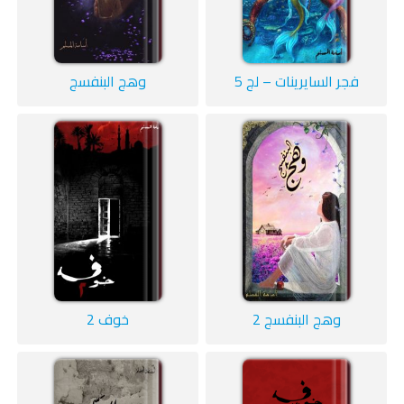
فجر السايرينات – لج 5
وهج البنفسج
وهج البنفسج 2
خوف 2