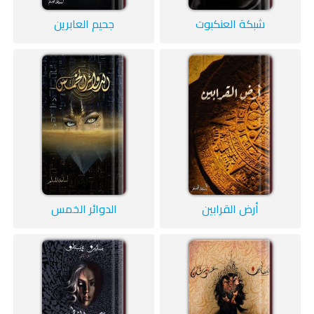
شبكة العنكبوت
جحيم العابرين
أرض القرابين
الدوائر الخمس