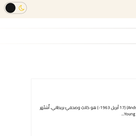
أندرو لين (بالإنجليزية: Andrew Lane) ولقبه أندي لين (بالإنجليزية: Andy Lane) (17 أبريل 1963-) هو كاتبٌ وصحفيٌ بريطاني، أُشتُهر
...