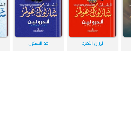
نيران التمرد
حد السكين