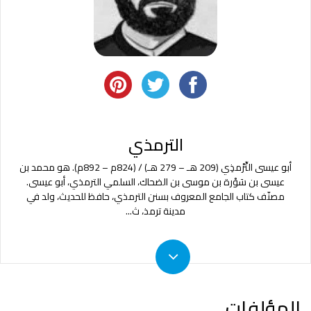
الترمذي
أبو عيسى التِّرْمذِي (209 هـ – 279 هـ) / (824م – 892م). هو محمد بن
عيسى بن سَوْرة بن موسى بن الضحاك، السلمي الترمذي، أبو عيسى.
مصنّف كتاب الجامع المعروف بسنن الترمذي، حافظ للحديث، ولد في
مدينة ترمذ، ث
...
المؤلفات