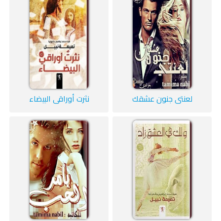
لعنتي جنون عشقك
نثرت أوراقي البيضاء