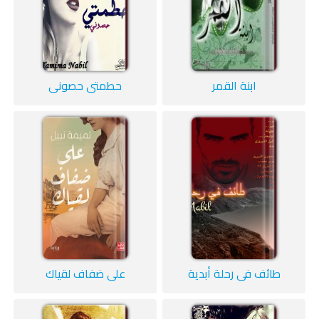
ابنة القمر
حطمتي حصوني
طائف في رحلة أبدية
على ضفاف لقياك