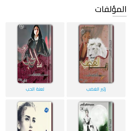
المؤلفات
زئير الغضب
لعنة الحب