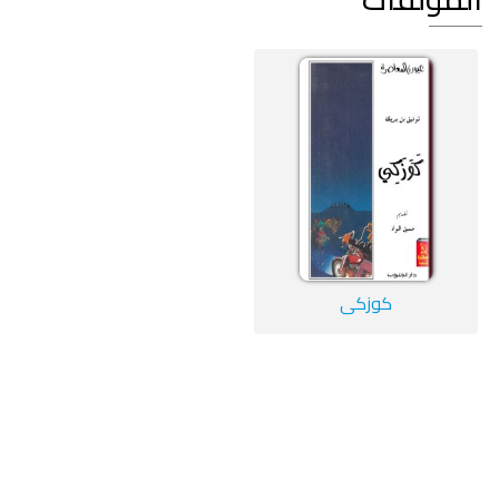
كوزكي