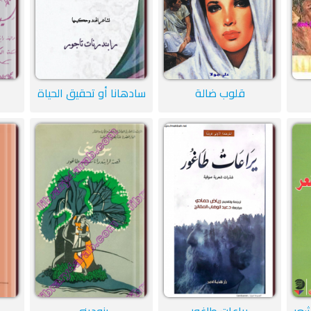
قلوب ضالة
سادهانا أو تحقيق الحياة
شعر
يراعات طاغور
بنودينى