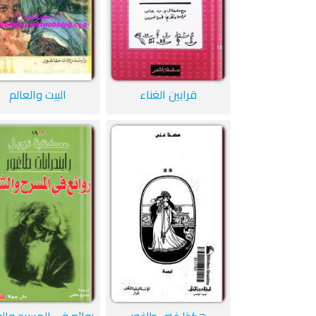
قرابين الغناء
البيت والعالم
هكذا غنى طاغور
روائع في المسرح وال