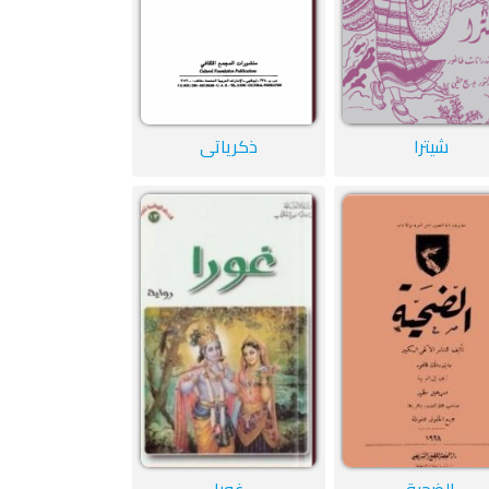
شيترا
ذكرياتي
الضحية
غورا