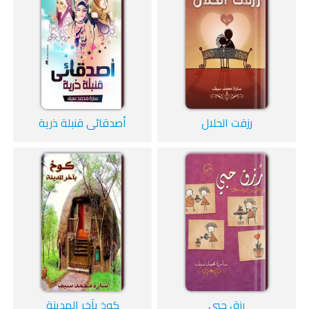
رزقت الحلال
أصدقائي قنبلة ذرية
رزق حبي
كوخ بآخر المدينة