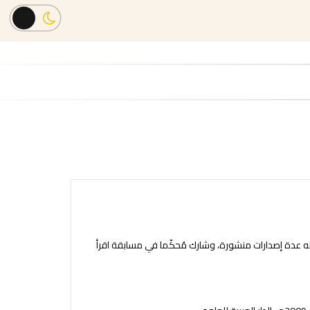
ر أحمد الزهراني، روائي وقاص سعودي، ولد في مدينة جدة 1978، له عدة إصدارات منشورة، وشارك مُحكّما في مسابقة اقرأ