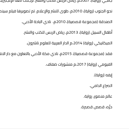
جانجي (رواية)، 2007م، رياض الريس للكتب والنشر، ترجمت للغة الإنجليزية 2009م ، الدار العربية للعلوم.
نحو الجنوب (رواية)، 2010م، طوى للنشر والإعلام، تم تصويرها فيلم سينمائي، أنتج 2017م.
الصندقة (مجموعة قصصية)، 2010م، نادي الباحة الأدبي.
أطفال السبيل (رواية)، 2013م، رياض الريس للكتب والنشر.
الميكانيكي (رواية) 2014،م الدار العربية للعلوم ناشرون.
فقد (مجموعة قصصية)، 2015م، نادي مكة الأدبي بالتعاون مع دار الانتشار العربي.
الفيومي (رواية) 2017،م منشورات ضفاف.
إيفه (رواية).
الصراع الدامي.
عالم منصور، رواية.
حزّه، قصص قصيرة.