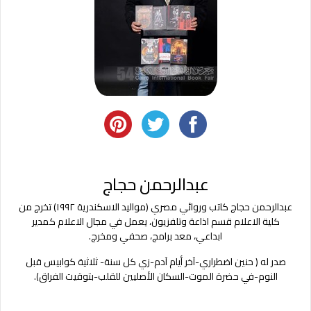
عبدالرحمن حجاج
عبدالرحمن حجاج كاتب وروائي مصري (مواليد الاسكندرية ١٩٩٢) تخرج من
كلية الاعلام قسم اذاعة وتلفزيون، يعمل في مجال الاعلام كمدير
ابداعي، معد برامج، صحفي ومخرج.
صدر له ( حنين اضطراري-آخر أيام آدم-زي كل سنة- ثلاثية كوابيس قبل
النوم-في حضرة الموت-السكان الأصليين للقلب-بتوقيت الفراق).