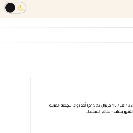
عبد الرحمن أحمد بهائي محمد مسعود الكواكبي (1271 هـ / 1855 – 1320 هـ / 15 حزيران 1902م) أحد رواد النهضة العربية
هر بكتاب «طبائع الاستبدا
...