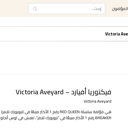
لمؤلفون
فيكتوريا أفيارد – Victoria Aveyard
Victoria Aveyard
BREAKER رقم 1 الأكثر مبيعًا في “نيويورك تايمز”، تعيش في لوس أنجلوس مع زوجها وكلبها، وترجمت كتبها إلى أكثر من 40 لغة