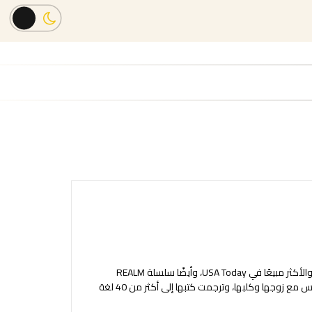
هي مؤلفة سلسلة RED QUEEN رقم 1 الأكثر مبيعًا في (نيويورك تايمز) والأكثر مبيعًا في USA Today، وأيضًا سلسلة REALM