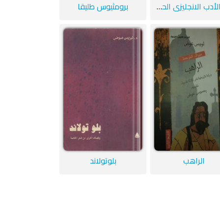
في الأدب الانجليزي الحديث
برومثيوس طليقا
الراهب
بلوتولاند