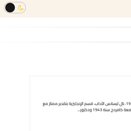
لويس عوض 1915 – 1990 مفكر ومؤلف مصري ولد في المنيا عام 1915. نال ليسانس الآداب، قسم الإنجليزية بتقدير ممتاز مع
...