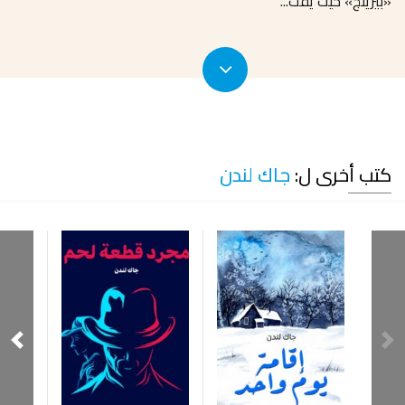
«بيرينج» حيث يُقتَ
...
كتب أخرى ل:
جاك لندن