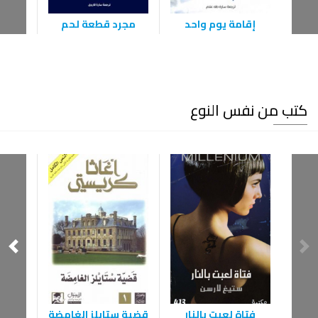
إقامة يوم واحد
مجرد قطعة لحم
كتب من نفس النوع
فتاة لعبت بالنار
قضية ستايلز الغامضة
ال