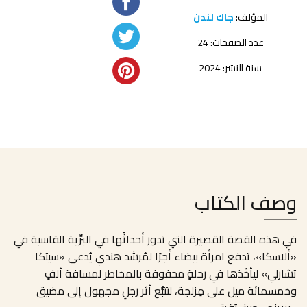
المؤلف:
جاك لندن
عدد الصفحات: 24
سنة النشر: 2024
وصف الكتاب
في هذه القصة القصيرة التي تدور أحداثُها في البرِّية القاسية في
«ألاسكا»، تدفع امرأة بيضاء أجرًا لمُرشد هندي يُدعى «سيتكا
تشارلي» ليأخُذها في رحلةٍ محفوفة بالمخاطر لمسافة ألفٍ
وخمسمائة ميل على مِزلجة، لتتبُّع أثر رجلٍ مجهول إلى مضيق