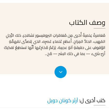
وصف الكتاب
مُغامرةٌ عِلميةٌ أُخرى مِن مُغامَراتِ البروفيسور تشالنجر، ذلك الرَّجلِ
المَهيب، الحادِّ المِزاج، أَعظمِ عُلماءِ عَصرِه، الذي يَتصدَّى لمَهمَّةِ
الوُقوفِ على حقيقةِ آلةٍ عجيبة، يَزعُمُ مُخترِعُها أنَّها تستطيعُ تفكيكَ
أيِّ شيء — بما في ذلك البشر — مُح
...
كتب أخرى ل:
آرثر كونان دويل