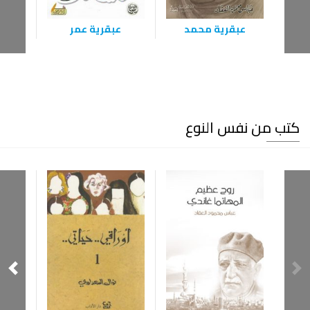
عبقرية محمد
عبقرية عمر
ع
كتب من نفس النوع