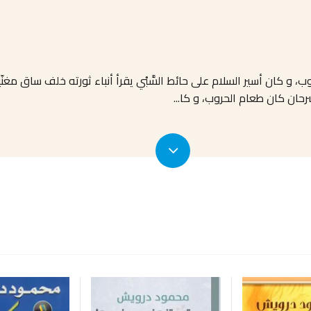
و كان أسير السلام على حائط السَّبْي يقرأ أنباء ثورته خلف ساق مغنّيةٍ و 
سرحان كان طعام الحروب، و كا
...