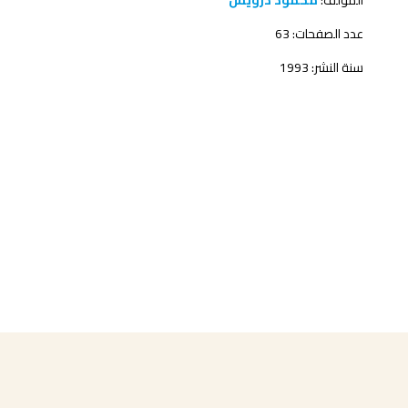
المؤلف:
محمود درويش
عدد الصفحات: 63
سنة النشر: 1993