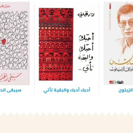
الزيتون
أحبك أحبك والبقية تأتي
سيبقى الح