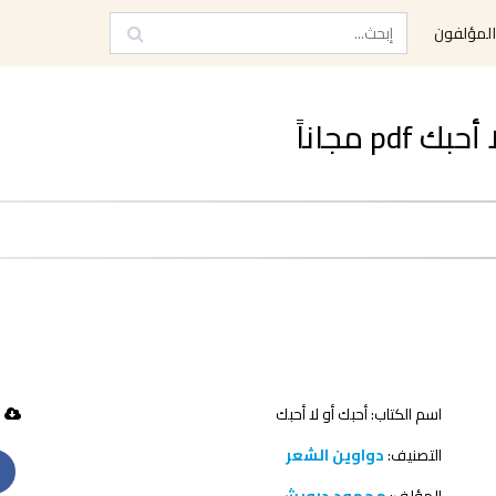
لمؤلفون
p مجاناً
اسم الكتاب: أحبك أو لا أحبك
371 تحميل
التصنيف:
دواوين الشعر