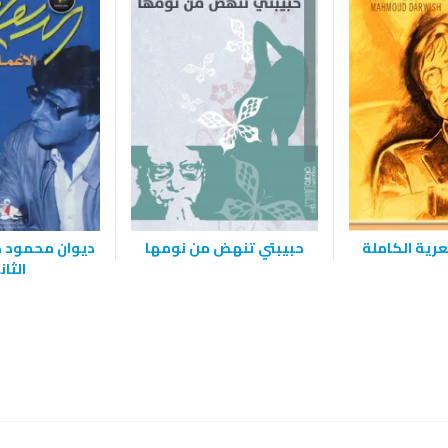
عرية الكاملة
حبيبتي تنهض من نومها
ديوان محمود د
الثا