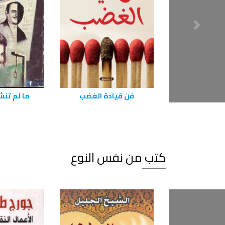
فن قيادة الغضب
ما لم تن
كتب من نفس النوع