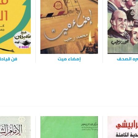
شره الصحف
إمضاء ميت
فن قيادة