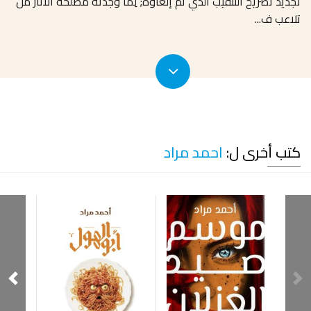
تجديد تصريح التنقيب الذي تم إلغاؤه; لِما وجدته مصلحة الآثار من
تلاعب ف
...
كتب أخرى ل:
احمد مراد