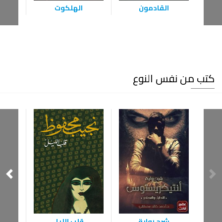
القادمون
الهلكوت
أن
كتب من نفس النوع
شرح رواية
قلب الليل