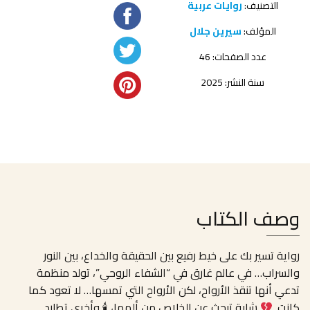
التصنيف:
روايات عربية
المؤلف:
سيرين جلال
عدد الصفحات: 46
سنة النشر: 2025
وصف الكتاب
رواية تسير بك على خيط رفيع بين الحقيقة والخداع، بين النور
والسراب… في عالم غارق في “الشفاء الروحي”، تولد منظمة
تدعي أنها تنقذ الأرواح، لكن الأرواح التي تمسها… لا تعود كما
كانت.
شابة تبحث عن الخلاص من ألمها، 🕯 وأخرى تطارد