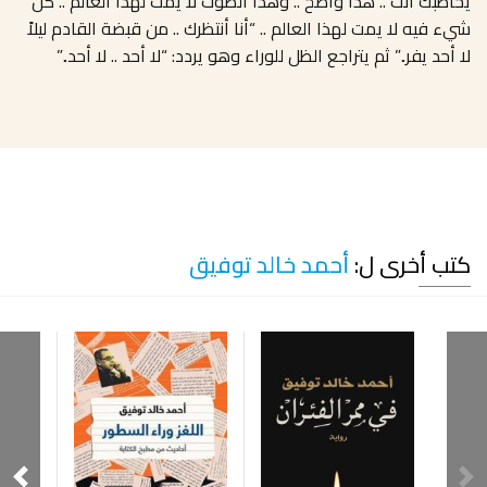
يخاطبك أنت
..
هذا واضح
..
وهذا الصوت لا يمت لهذا العالم
..
كل
شيء فيه لا يمت لهذا العالم
.. “
أنا أنتظرك
..
من قبضة القادم ليلاً
لا أحد يفر
..”
ثم يتراجع الظل للوراء وهو يردد
: “
لا أحد
..
لا أحد
..”
كتب أخرى ل:
أحمد خالد توفيق