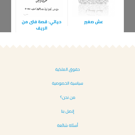
لغز 
عش صغير
‫حياتي: قصة فتى من
الريف‬
حقوق الملكية
سياسية الخصوصية
من نحن؟
إتصل بنا
أسئلة شائعة