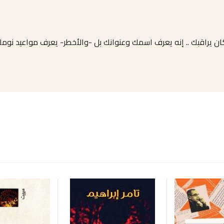
 مكان يراقبك .. إنه يعرف اسمك وعنوانك بل -والأخطر- يعرف مواعيد نومك! 