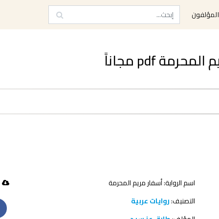
لمؤلفون
مة pdf مجاناً
اسم الرواية: أسفار مريم المحرمة
407 تحميل
التصنيف:
روايات عربية