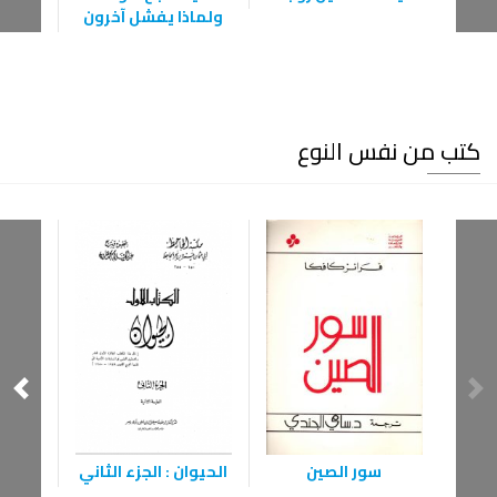
ولماذا يفشل آخرون
كتب من نفس النوع
سور الصين
الحيوان : الجزء الثاني
التعب
عن