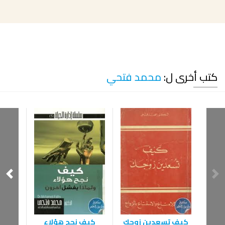
كتب أخرى ل:
محمد فتحي
مصر
كيف تسعدين زوجك
كيف نجح هؤلاء