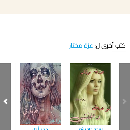
كتب أخرى ل:
عزة مختار
لوحة دافنشي
خذ بثأري
في