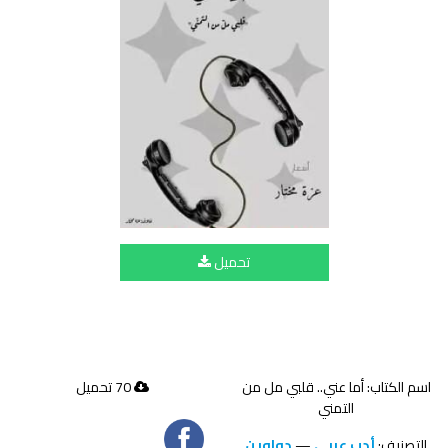
تحميل
اسم الكتاب: أما عني.. قلبي مل من
70 تحميل
التمني
التصنيف:
أدب عربي
—
دواوين