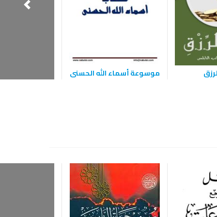
رزق
موسوعة أسماء الله الحسنى
آيات الله في ‬