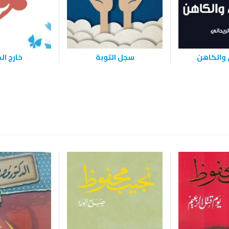
 والكاهن
سجل التوبة
خارج ال