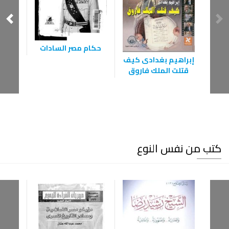
حكام مصر السادات
اعت
إبراهيم بغدادى كيف
قتلت الملك فاروق
كتب من نفس النوع