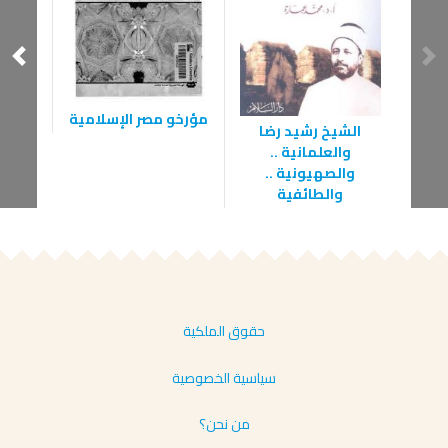
مؤرخو مصر الإسلامية
الشيخ رشيد رضا
إسماع
والعلمانية ..
والصهيونية ..
والطائفية
حقوق الملكية
سياسية الخصوصية
من نحن؟