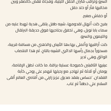
السرو وتراقب فئران الحقل الليلية، وفجأة تنقض كالصقر وبين
مخالبها فأر أو خلد حقل
أو خفاش صغير
.
بفرح كنت أتهلل لقدومها، شبيه طفل يتلقى هدية تهبط عليه من
سماء بابا نويل، وهي تخفق بجناحيها فوق حديقة البرتقال
والليمون والسرو
.
كنت أراقبها وأتملى بهاءها الأبيض والذهبي من مسافة قريبة،
مسحوراً بجمال رأسها الدائري الشبيه بالتاج، ثم هذا الانتصاب
الواثق وهي تدير
عينيها الثاقبتين كمروحة عسلية براقة
.
ما كانت تطيل الإقامة،
يومان أو ثلاثة ثم تهاجر
.
مع رحيلها تنهمر على روحي كآبة
الفقدان
. ‘
حساس بفقد صديق عزيز زارني من أقاصي العالم ألقى
السلام علي خطفاً ثم غاب
.