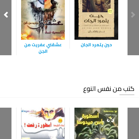
حين يتمرد الجان
عشقني عفريت من
ن
الجن
كتب من نفس النوع