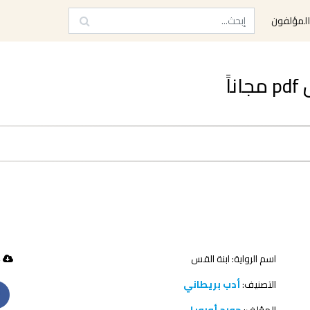
لمؤلفون
ً
اسم الرواية: ابنة القس
364 تحميل
التصنيف:
أدب بريطاني