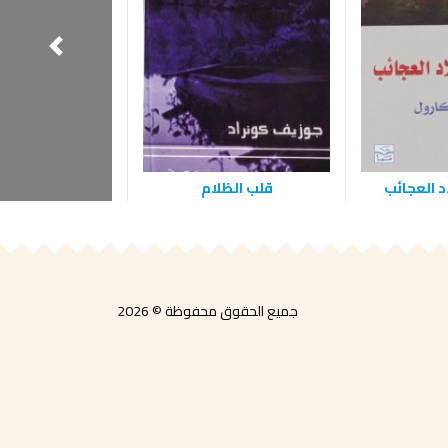
د العجائب
قلب الظلام
الصعود إلى ا
جميع الحقوق محفوظة © 2026