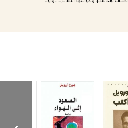
لكنيسة وتعاليمها وطوائفها المتناحرة. دوروثي