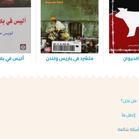
الحيوان
متشرد فى باريس ولندن
أليس في بلا
من نحن؟
إتصل بنا
سئلة شائعة