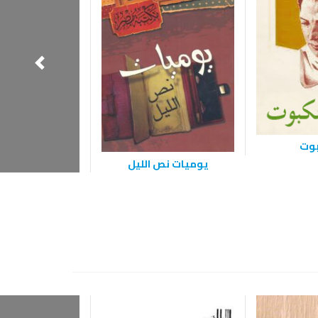
بوت
يوميات نص الليل
إبليس