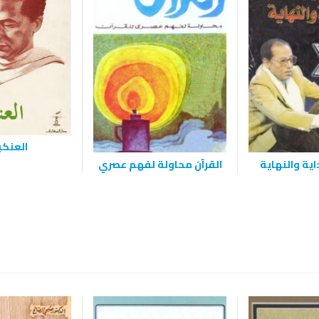
العنك
اية والنهاية
القرآن محاولة لفهم عصري