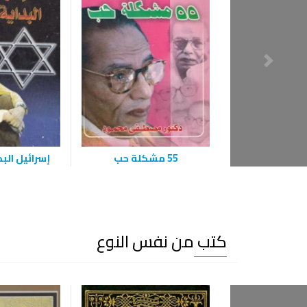
55 مشكلة حب
إسرائيل البد
كتب من نفس النوع