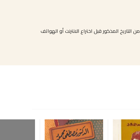
حمل في طياته الكثير الكتاب صدر في عام 1966 وبالطبع الرسائل أقدم من التاريخ المذكور قبل اختراع الانترنت أو الهواتف