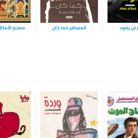
 لن يعود
المسافر كما كان
معجم الأمثا