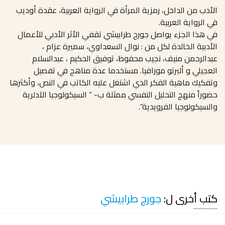
الأدب من الداخل، رمزية المرأة في الرواية العربية، عقدة أوديب
في الرواية العربية.
في هذا الجزء يواصل جورج طرابيشي تقفي الأثر الأدبي للأعمال
الأدبية الخالدة لكل من : نوال السعداوي، سميرة عزام ،
عبدالرحمن منيف، نجيب محفوظ، توفيق الحكيم ، عبدالسلام
العجيلي و ألبرتو مورافيا. مستخدما عدة مناهج في تفصيل
وتفكيك ماهية الفكر الذي اشتغل عليه الكاتب في النص، وأكثرها
حضوراً منهج التحليل النفسي ممثلة ب- ” السيكولوجيا الآدلرية
والسيكولوجيا الفرويدية”.
كتب أخرى ل:
جورج طرابيشي