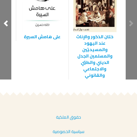
ختان الذكور والإناث
على هامش السيرة
حتى
عند اليهود
والمسيحيّين
والمسلمين الجدل
الديني والطبّي
والاجتماعي
والقانوني
حقوق الملكية
سياسية الخصوصية