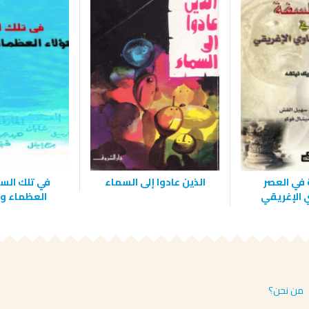
في العصر
الذين عادوا إلى السماء
في تلك الس
 الإغريقي
العظماء ول
من نحن؟