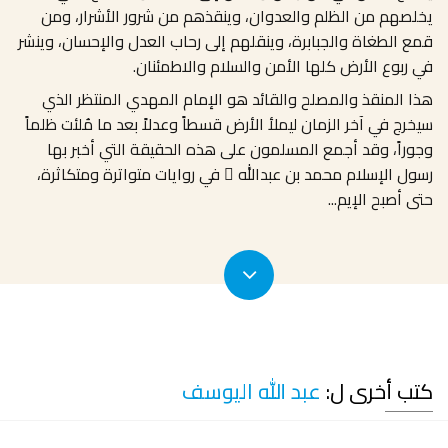
يخلصهم من الظلم والعدوان، وينقذهم من شرور الأشرار، ومن
قمع الطغاة والجبابرة، وينقلهم إلى رحاب العدل والإحسان، وينشر
في ربوع الأرض كلها الأمن والسلام والاطمئنان.
هذا المنقذ والمصلح والقائد هو الإمام المهدي المنتظر الذي
سيخرج في آخر الزمان ليملأ الأرض قسطاً وعدلاً بعد ما مُلئت ظلماً
وجوراً، وقد أجمع المسلمون على هذه الحقيقة التي أخبر بها
رسول الإسلام محمد بن عبدالله  في روايات متواترة ومتكاثرة،
حتى أصبح الإيم
...
كتب أخرى ل:
عبد الله اليوسف