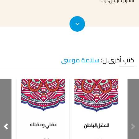
تشارلز داروين، و
...
كتب أخرى ل:
سلامة موسى