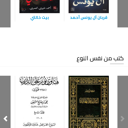
قربان آل يونس أحمد
بيت خالتي
ال
كتب من نفس النوع