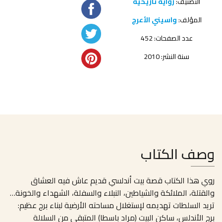
التصنيف:
رواية تاريخية
المؤلف:
واسيني الأعرج
عدد الصفحات: 452
سنة النشر: 2010
وصف الكتاب
روي هذا الكتاب قصة بيت أندلسي قديم عاش فيه العشاق
والقتلة، الملائكة والشياطين، النبلاء والسفلة، الشهداء والخونة…
تريد السلطات تهديمه لإستغلال مساحته الأرضية لبناء برج عظيم:
برج الأندلس، ساكن البيت (مراد باسطا) المتبقي من السلالة