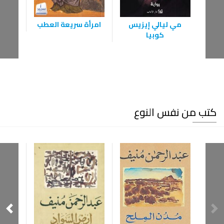
مي ليالي إيزيس
امرأة سريعة العطب
ك
كوبيا
كتب من نفس النوع