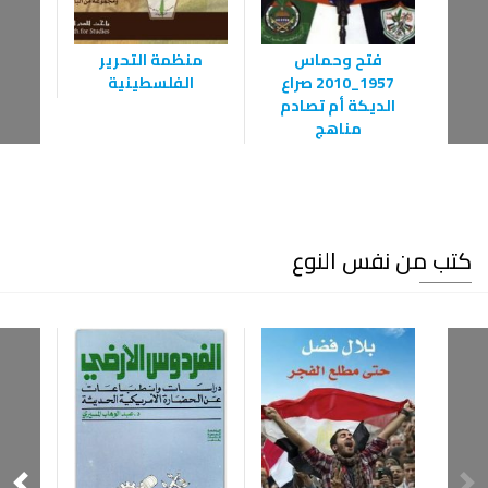
فتح وحماس
منظمة التحرير
م
1957_2010 صراع
الفلسطينية
الديكة أم تصادم
مناهج
كتب من نفس النوع