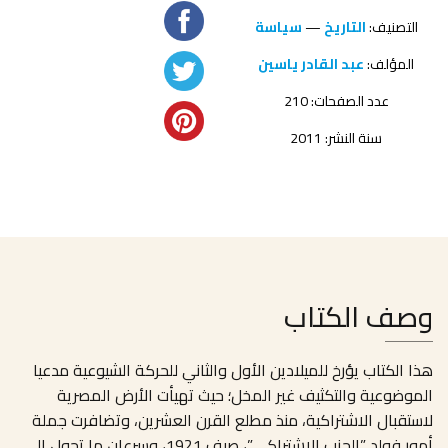
التصنيف:
التاريخ
—
سياسة
المؤلف:
عبد القادر ياسين
عدد الصفحات: 210
سنة النشر: 2011
وصف الكتاب
هذا الكتاب يؤرخ للميلادين الأول والثاني للحركة الشيوعية مدعيا
الموضوعية والتكثيف غير المخل؛ حيث تهيأت الأرض المصرية
لاستقبال الاشتراكية، منذ مطلع القرن العشرين، وتضافرت جملة
أمور فولد ”الحزب الاشتراكي”، صيف 1921، وسرعان ما تحول إلى