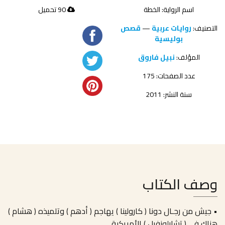
اسم الرواية: الخطة
90 تحميل
التصنيف:
روايات عربية
—
قصص
بوليسية
المؤلف:
نبيل فاروق
عدد الصفحات: 175
سنة النشر: 2011
وصف الكتاب
• جيش من رجـال دونا ( كارولينا ) يهاجم ( أدهم ) وتلميذه ( هشام )
هناك فى ( تشارلوزفيل ) الأمريكية ..