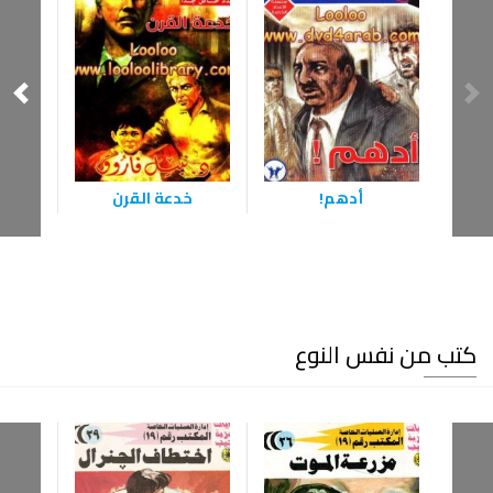
أدهم!
خدعة القرن
الا
كتب من نفس النوع