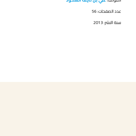
المؤلف:
علي بن نايف الشحود
عدد الصفحات: 56
سنة النشر: 2013