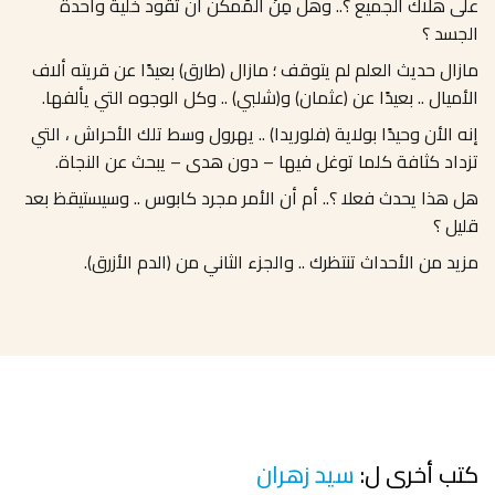
على هلاك الجميع ؟.. وهل مِنْ المُمكن أن تقود خلية واحدة
الجسد ؟
مازال حديث العلم لم يتوقف ؛ مازال (طارق) بعيدًا عن قريته ألاف
الأميال .. بعيدًا عن (عثمان) و(شلبي) .. وكل الوجوه التي يألفها.
إنه الأن وحيدًا بولاية (فلوريدا) .. يهرول وسط تلك الأحراش ، التي
تزداد كثافة كلما توغل فيها – دون هدى – يبحث عن النجاة.
هل هذا يحدث فعلا ؟.. أم أن الأمر مجرد كابوس .. وسيستيقظ بعد
قليل ؟
مزيد من الأحداث تنتظرك .. والجزء الثاني من (الدم الأزرق).
كتب أخرى ل:
سيد زهران