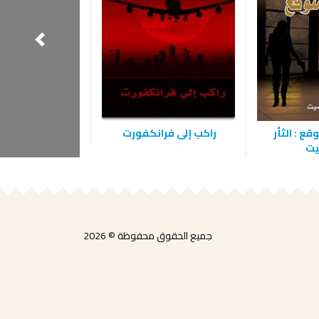
‫لغز الوَجه ا
ع : الثأر
‫راكب إلى فرانكفورت ‬
يت
جميع الحقوق محفوظة © 2026