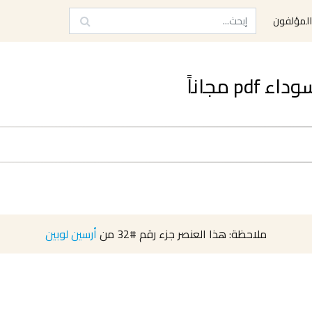
لمؤلفون
p مجاناً
ملاحظة: هذا العنصر جزء رقم
#32
من
أرسين لوبين