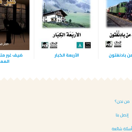
‫الأربعة الكبار ‬
‫ضيف غير متوق
المم‬
من نحن؟
إتصل بنا
سئلة شائعة