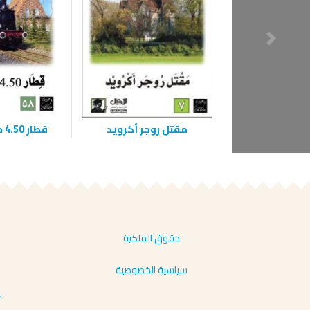
مقتل روجر أكرويد
‫قطار 4.50 من بادنغتون‬
حقوق الملكية
سياسية الخصوصية
أ