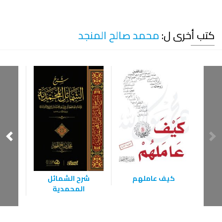
كتب أخرى ل:
محمد صالح المنجد
كيف عاملهم
شرح الشمائل
أع
المحمدية