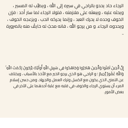
الرجاء حاد يحدو بالراجي في سيره إلى الله ، ويطيّب له المسير ،
ويحثه عليه ، ويبعثه على ملازمته ، فلولا الرجاء لما سار أحد : فإن
الخوف وحده لا يحرك العبد ، وإنما يحركه الحب ، ويزعجه الخوف ،
ويحدوه الرجاء. و
من يرجو الله ، فانه محبٌ له خايفٌ منه بالضرورة
..
إِنَّ الَّذِينَ آمَنُوا وَالَّذِينَ هَاجَرُوا وَجَاهَدُوا فِي سَبِيلِ اللَّهِ أُولَٰئِكَ يَرْجُونَ رَحْمَتَ اللَّهِ ۚ
وَاللَّهُ غَفُورٌ رَّحِيمٌ ؛ و الراجي هو الذي يرجو الخير مع الأخذ بالأسباب ، ويختلف
عن التمني الذي يكون مع الكسل وترك العمل والجهاد. ومن حسن إسلام
المرء أن يستوي الرجاء والخوف في قلبه مع غلبة أحدهما على الآخر في
بعض الأمور.