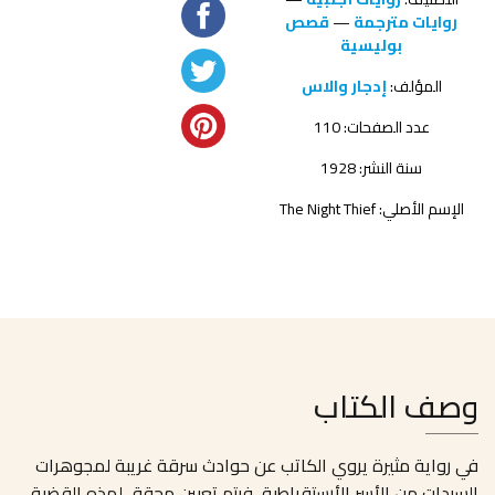
روايات مترجمة
—
قصص
بوليسية
المؤلف:
إدجار والاس
عدد الصفحات: 110
سنة النشر: 1928
الإسم الأصلي: The Night Thief
وصف الكتاب
في رواية مثيرة يروي الكاتب عن حوادث سرقة غريبة لمجوهرات
السيدات من الأسر الأرستقراطية, فيتم تعيين محقق لهذه القضية