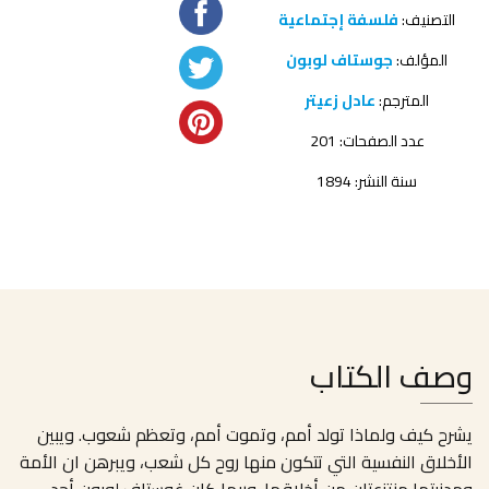
التصنيف:
فلسفة إجتماعية
المؤلف:
جوستاف لوبون
المترجم:
عادل زعيتر
عدد الصفحات: 201
سنة النشر: 1894
وصف الكتاب
يشرح كيف ولماذا تولد أمم، وتموت أمم، وتعظم شعوب. ويبين
الأخلاق النفسية التي تتكون منها روح كل شعب، ويبرهن ان الأمة
ومدنيتها منتزعتان من أخلاقها. وربما كان غوستاف لوبون أحد