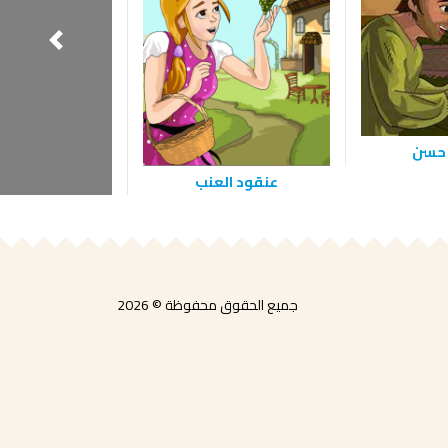
 حسن
عنقود العنب
شنطح وصي
جميع الحقوق محفوظة © 2026