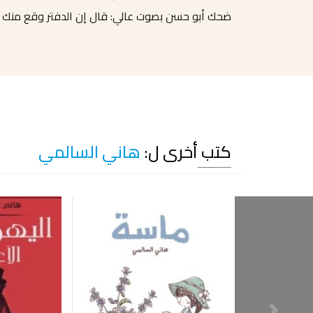
ضحك أبو حسن بصوت عالي: قال إن الدفتر وقع منك و
كتب أخرى ل:
هاني السالمي