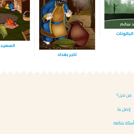
البالونات
السعيد
‫تاجر بغداد
من نحن؟
إتصل بنا
سئلة شائعة