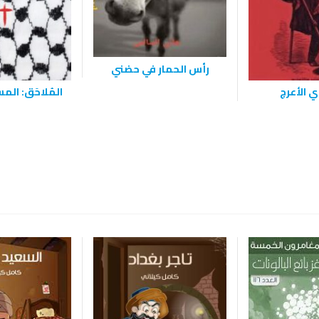
رأس الحمار في حضني
 الأعرج
المُلاحَق: الم